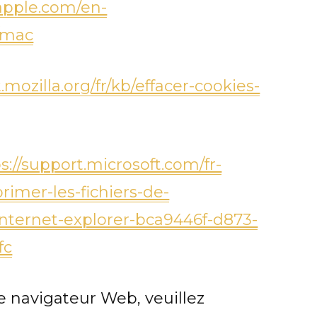
.apple.com/en-
1/mac
.mozilla.org/fr/kb/effacer-cookies-
s://support.microsoft.com/fr-
imer-les-fichiers-de-
ternet-explorer-bca9446f-d873-
fc
re navigateur Web, veuillez