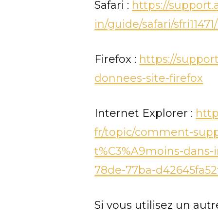
Safari :
https://support
in/guide/safari/sfri1147
Firefox :
https://support
donnees-site-firefox
Internet Explorer :
http
fr/topic/comment-suppr
t%C3%A9moins-dans-in
78de-77ba-d42645fa52
Si vous utilisez un aut